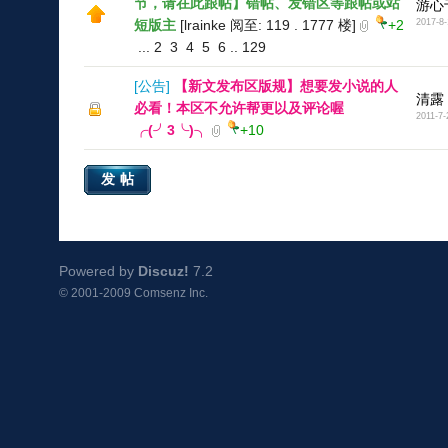
节，请在此跟帖】错帖、发错区等跟帖或站
游心
短版主
[lrainke 阅至: 119 . 1777 楼]
+2
2017-8-
...
2
3
4
5
6
..
129
[
公告
]
【新文发布区版规】想要发小说的人
清露
必看！本区不允许帮更以及评论喔
2011-7-
╭(╯3╰)╮
+10
发帖
Powered by
Discuz!
7.2
© 2001-2009
Comsenz Inc.