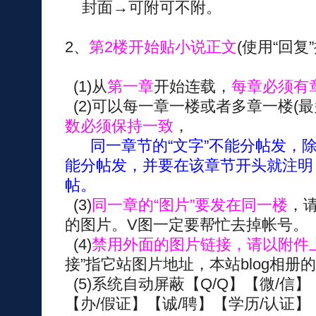
封面→可附可不附。
2、
第2楼开始贴小说正文
(使用“回复
(1)从
第一章
开始连载，
每章必须有
(2)可以每一章一楼或者多章一楼(
数必须保持一致
，
同一章节的“文字”不能分帖发，
能分帖发，并要在该章节开头就注明
帖。
(3)
同一章的“图片”要发在同一楼
，
的图片。V图一定要帮忙去掉帐号。
(4)
禁用外面的图片链接，请以附件
接”指它站图片地址，本站blog相册
(5)系统自动屏蔽【Q/Q】【微/信】
【办/假证】【诚/聘】【学历/认证】