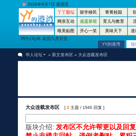
2026年8月7日 星期五
丫丫股坛
留学移民
菁菁校园
网亲互动
逍遥茶馆
育儿与教育
唯美贴图
开心一笑
美味天下
道
丙午(马)年 农历六月廿五
YY的港湾
论
华人论坛
»
新文发布区
» 大众连载发布区
大众连载发布区
[
2
主题 / 1945 回复 ]
版块介绍:
发布区不允许帮更以及回复
禁止非楼主回帖，违例者删贴，累积