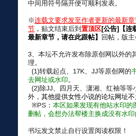
中间用符号隔开便可顺利发表。
※
连载文要求发至作者更新的最新章
节
，贴文结束后到
置顶区
[公告]【连
最新章节，请在此跟帖】
回帖，版主
3、本坛不允许发布除原创网以外的
理。
(1)转载起点、17K、JJ等原创网的
去网址或水印
。
(2)除JJ、四月天、潇湘、红袖等
外，
其他提供女性小说的论坛网址不
※PS：
本区如果发现有他站水印的
删帖，会想办法帮楼主换成没有水印
书坛发文禁止自行设置阅读权限！