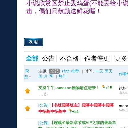
小说欣赏区禁止丢鸡蛋(不能丢给小说
击，偶们只鼓励送鲜花喔！
发帖
全部
公告
不合格
作者停更
更多
类
主题:
全部
精华
推荐
|
时间:
一天
两天
作者
周
月
季
|
热门
型
支持丫丫, amazon购物请点进来！
+15
论坛
...
2
2025-6-
[
公告
]
【书版招募版主】招募中招募中招募
moon
中招募中招募中
+81
2020-11
[
公告
]
【连载至最新章节或VIP之前的最新章