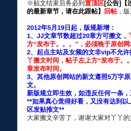
※贴文结束后务必到
置顶区
[公告]
的最新章节，请在此跟帖】
回帖
，版
2012年5月19日起，版规新增：
1、JJ文章节数超过20章方可搬文，
方“发布于。。。”，必须晚于原创网
2、起点主站及女频的文非vip不允许
丫搬文时间，帖子左上方“发布于。
章发布时间。
3、其他原创网站的新文遵照5万字
文。
新版规立即生效，如违反任何一条，
**如果真心觉得好看，又没有达到
区发贴推文**
大家搬文辛苦了，谢谢大家对丫丫的