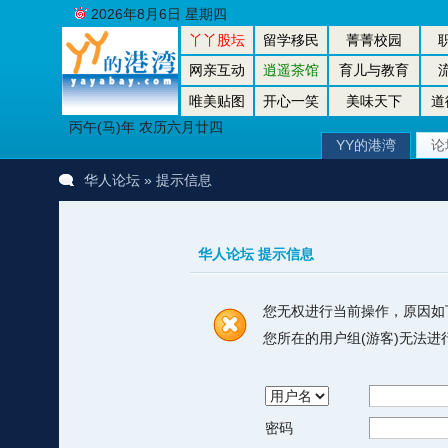
2026年8月6日 星期四
丫丫股坛
留学移民
菁菁校园
网亲互动
逍遥茶馆
育儿与教育
唯美贴图
开心一笑
美味天下
道
丙午(马)年 农历六月廿四
YY的港湾
论
华人论坛
» 提示信息
华人论坛 提示信息
您无权进行当前操作，原因如
您所在的用户组(游客)无法
密码