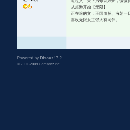
追过文：天下男修皆鼎炉，慢慢
从桌游开始【无限】
正在追的文：王国血脉、有朝一
喜欢无限女主强大有同伴。
Powered by
Discuz!
7.2
© 2001-2009
Comsenz Inc.