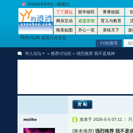
2026年8月8日 >星期六
丫丫股坛
留学移民
菁菁校园
网亲互动
逍遥茶馆
育儿与教育
唯美贴图
开心一笑
美味天下
道
丙午(马)年 农历六月廿五
YY的港湾
论
华人论坛
»
推荐讨论区
» 强烈推荐 我不是戏神
发帖
molike
发表于 2026-5-5 07:11
|
只
[单本推荐]
强烈推荐 我不是