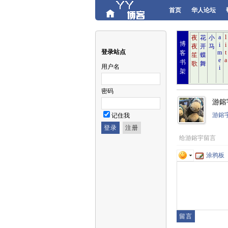
首页
华人论坛
博
登录站点
客
书
用户名
架
密码
游鎔
游鎔
记住我
给游鎔宇留言
涂鸦板