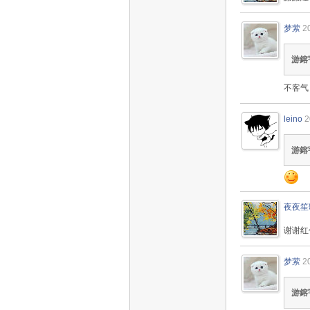
梦萦
2
游鎔
不客气
leino
2
游鎔
夜夜笙
谢谢红
梦萦
2
游鎔