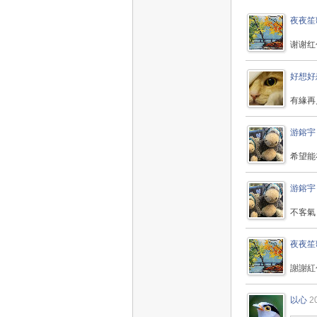
夜夜笙
谢谢红
好想好
有緣再
游鎔宇
希望能
游鎔宇
不客氣
夜夜笙
謝謝紅
以心
2