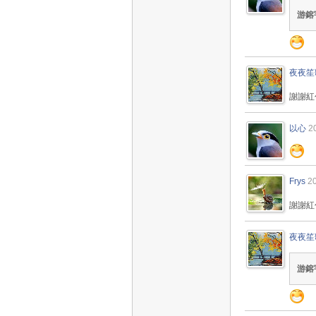
游鎔
夜夜笙
謝謝紅
以心
2
Frys
2
謝謝紅
夜夜笙
游鎔