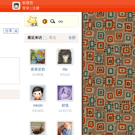
欢迎您
登录
|
注册
分享
最近来访
匿名
全部
夜夜笙歌
lita
8小时前
8月1日
mksln
碧瑤
5月29日
12月27日