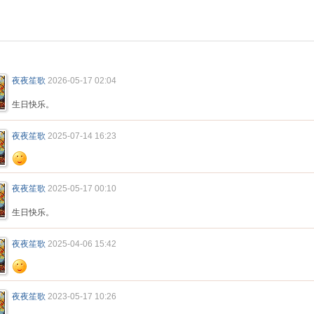
夜夜笙歌
2026-05-17 02:04
生日快乐。
夜夜笙歌
2025-07-14 16:23
夜夜笙歌
2025-05-17 00:10
生日快乐。
夜夜笙歌
2025-04-06 15:42
夜夜笙歌
2023-05-17 10:26