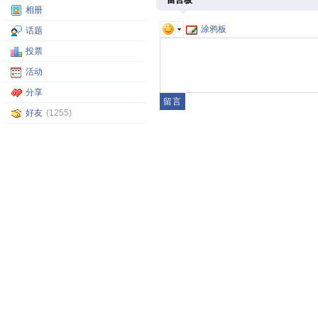
留言板
相册
涂鸦板
话题
投票
活动
分享
好友
(1255)