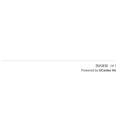
我的家园（ＭＹ
Powered by
UCenter H