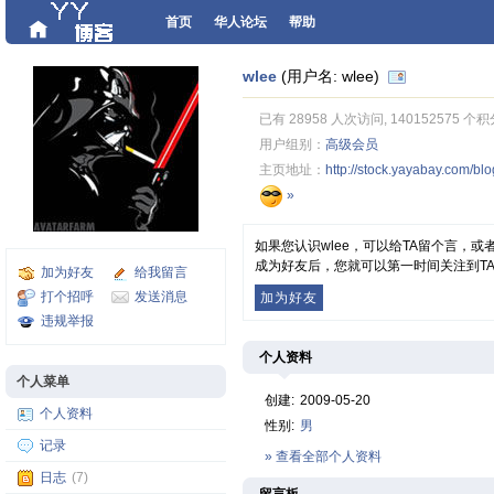
首页
华人论坛
帮助
wlee
(用户名: wlee)
已有 28958 人次访问, 140152575 个积
用户组别：
高级会员
主页地址：
http://stock.yayabay.com/bl
»
如果您认识wlee，可以给TA留个言，
成为好友后，您就可以第一时间关注到T
加为好友
给我留言
打个招呼
发送消息
加为好友
违规举报
个人资料
个人菜单
创建:
2009-05-20
个人资料
性别:
男
记录
» 查看全部个人资料
日志
(7)