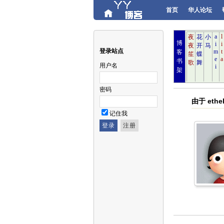
首页
华人论坛
博
登录站点
客
书
用户名
架
密码
由于 et
记住我