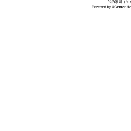
我的家园（ＭＹ
Powered by
UCenter H